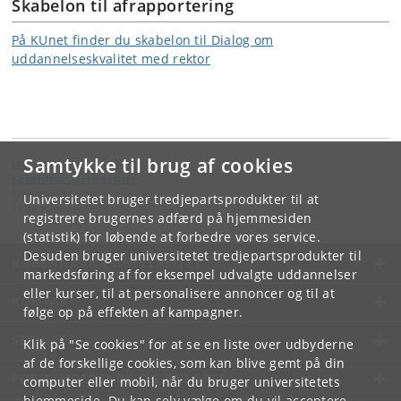
Skabelon til afrapportering
På KUnet finder du skabelon til Dialog om
uddannelseskvalitet med rektor
Samtykke til brug af cookies
Uddannelser & Studerende
Københavns Universitet
Krystalgade 25
Universitetet bruger tredjepartsprodukter til at
1172 København K
registrere brugernes adfærd på hjemmesiden
(statistik) for løbende at forbedre vores service.
Desuden bruger universitetet tredjepartsprodukter til
KØBENHAVNS UNIVERSITET
markedsføring af for eksempel udvalgte uddannelser
eller kurser, til at personalisere annoncer og til at
KONTAKT
følge op på effekten af kampagner.
SERVICES
Klik på "Se cookies" for at se en liste over udbyderne
af de forskellige cookies, som kan blive gemt på din
FOR STUDERENDE OG ANSATTE
computer eller mobil, når du bruger universitetets
hjemmeside. Du kan selv vælge om du vil acceptere