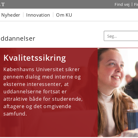
Find vej
F
Nyheder
Innovation
Om KU
 uddannelser
Kvalitetssikring
Københavns Universitet sikrer
gennem dialog med interne og
eksterne interessenter, at
uddannelserne fortsat er
attraktive både for studerende,
aftagere og det omgivende
samfund.