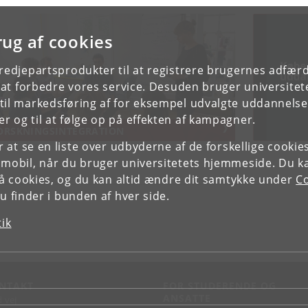
rug af cookies
tredjepartsprodukter til at registrere brugernes adfæ
e at forbedre vores service. Desuden bruger universitet
il markedsføring af for eksempel udvalgte uddannelser e
r og til at følge op på effekten af kampagner.
ORSKNINGSINTEGRATION
or at se en liste over udbyderne af de forskellige cooki
 mobil, når du bruger universitetets hjemmeside. Du k
slå cookies, og du kan altid ændre dit samtykke under
Co
 finder i bunden af hver side.
tik
NTAKT
FOR STUDERENDE OG
ANSATTE
d vej