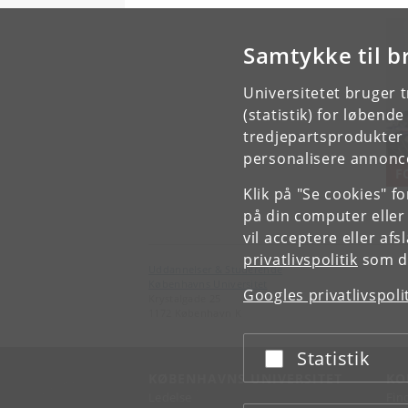
Samtykke til b
Universitetet bruger 
(statistik) for løbend
tredjepartsprodukter t
personalisere annonce
F
Klik på "Se cookies" f
på din computer eller
vil acceptere eller af
privatlivspolitik
som du
Uddannelser & Studerende
Københavns Universitet
Googles privatlivspoli
Krystalgade 25
1172 København K
Statistik
Acceptér eller afslå
KØBENHAVNS UNIVERSITET
KO
Ledelse
Fin