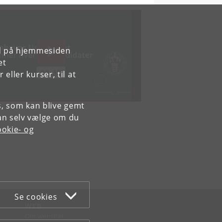
rd på hjemmesiden
et
ller kurser, til at
es, som kan blive gemt
an selv vælge om du
okie- og
Se cookies
WEB
Om websitet