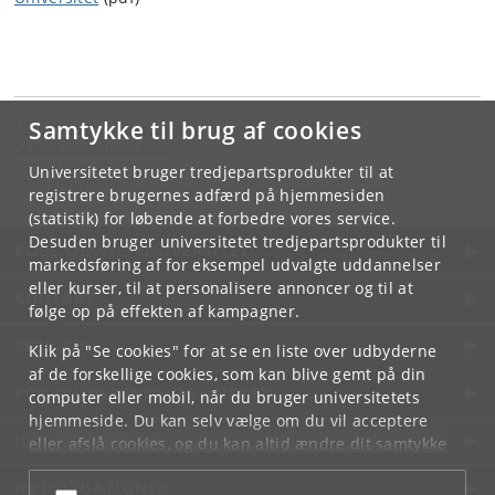
Samtykke til brug af cookies
Uddannelser & Studerende
Københavns Universitet
Krystalgade 25
Universitetet bruger tredjepartsprodukter til at
1172 København K
registrere brugernes adfærd på hjemmesiden
(statistik) for løbende at forbedre vores service.
Desuden bruger universitetet tredjepartsprodukter til
KØBENHAVNS UNIVERSITET
markedsføring af for eksempel udvalgte uddannelser
eller kurser, til at personalisere annoncer og til at
KONTAKT
følge op på effekten af kampagner.
SERVICES
Klik på "Se cookies" for at se en liste over udbyderne
af de forskellige cookies, som kan blive gemt på din
FOR STUDERENDE OG ANSATTE
computer eller mobil, når du bruger universitetets
hjemmeside. Du kan selv vælge om du vil acceptere
JOB OG KARRIERE
eller afslå cookies, og du kan altid ændre dit samtykke
under
Cookie- og privatlivspolitik
som du finder i
NØDSITUATIONER
bunden af hver side.