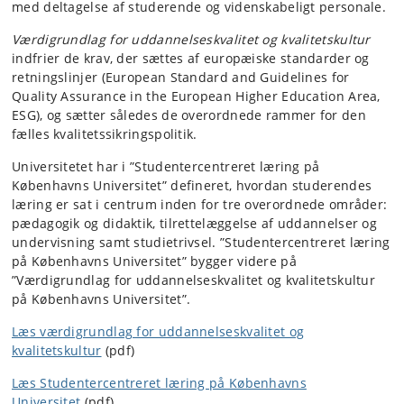
med deltagelse af studerende og videnskabeligt personale.
Værdigrundlag for uddannelseskvalitet og kvalitetskultur
indfrier de krav, der sættes af europæiske standarder og
retningslinjer (European Standard and Guidelines for
Quality Assurance in the European Higher Education Area,
ESG), og sætter således de overordnede rammer for den
fælles kvalitetssikringspolitik.
Universitetet har i ”Studentercentreret læring på
Københavns Universitet” defineret, hvordan studerendes
læring er sat i centrum inden for tre overordnede områder:
pædagogik og didaktik, tilrettelæggelse af uddannelser og
undervisning samt studietrivsel. ”Studentercentreret læring
på Københavns Universitet” bygger videre på
”Værdigrundlag for uddannelseskvalitet og kvalitetskultur
på Københavns Universitet”.
Læs værdigrundlag for uddannelseskvalitet og
kvalitetskultur
(pdf)
Læs Studentercentreret læring på Københavns
Universitet
(pdf)