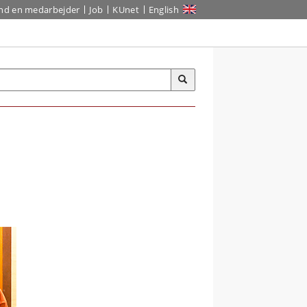
ind en medarbejder
Job
KUnet
English