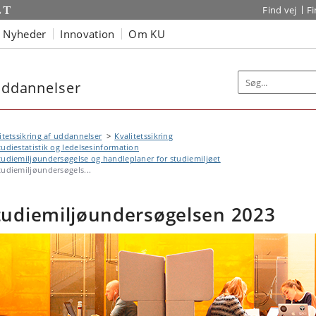
Find vej
F
Nyheder
Innovation
Om KU
 uddannelser
itetssikring af uddannelser
Kvalitetssikring
tudiestatistik og ledelsesinformation
tudiemiljøundersøgelse og handleplaner for studiemiljøet
tudiemiljøundersøgels...
tudiemiljøundersøgelsen 2023