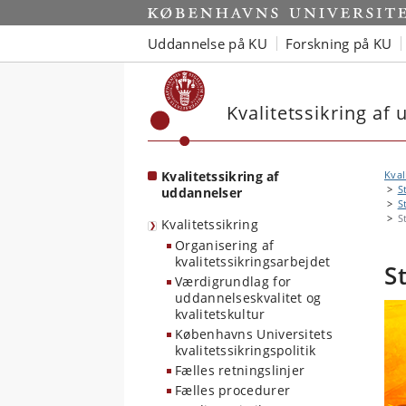
Start
Uddannelse på KU
Forskning på KU
Kvalitetssikring af
Kvalitetssikring af
Kval
S
uddannelser
S
S
Kvalitetssikring
Organisering af
kvalitetssikringsarbejdet
S
Værdigrundlag for
uddannelseskvalitet og
kvalitetskultur
Københavns Universitets
kvalitetssikringspolitik
Fælles retningslinjer
Fælles procedurer