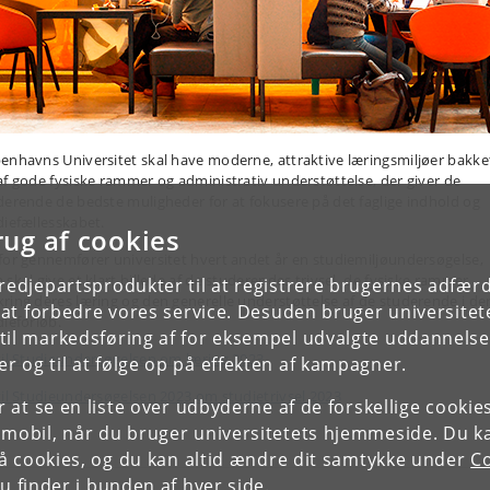
enhavns Universitet skal have moderne, attraktive læringsmiljøer bakke
af gode fysiske rammer og administrativ understøttelse, der giver de
derende de bedste muligheder for at fokusere på det faglige indhold og
diefællesskabet.
rug af cookies
for gennemfører universitet hvert andet år en studiemiljøundersøgelse,
 skal give et klart billede af de studerendes trivsel, de fysiske rammer
tredjepartsprodukter til at registrere brugernes adfæ
ring deres læring og den generelle understøttelse af de studerende i de
e at forbedre vores service. Desuden bruger universitet
dieforløb.
il markedsføring af for eksempel udvalgte uddannelser e
til Studieundersøgelsen om læring 2023
r og til at følge op på effekten af kampagner.
til Studieundersøgelsen 2023 om studietrivsel 2023
or at se en liste over udbyderne af de forskellige cooki
 mobil, når du bruger universitetets hjemmeside. Du k
slå cookies, og du kan altid ændre dit samtykke under
Co
 finder i bunden af hver side.