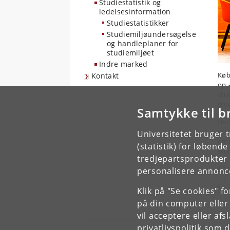
Studiestatistik og
ledelsesinformation
Studiestatistikker
Studiemiljøundersøgelse
og handleplaner for
studiemiljøet
Indre marked
Køb
Kontakt
op 
stu
stu
Samtykke til b
Der
som
Universitetet bruger 
omk
(statistik) for løbend
stu
tredjepartsprodukter t
Gå 
personalisere annonce
Gå 
Klik på "Se cookies" f
på din computer eller
vil acceptere eller af
privatlivspolitik
som du