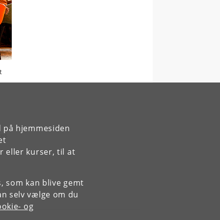
t
rd på hjemmesiden
res
et
ller kurser, til at
es, som kan blive gemt
an selv vælge om du
okie- og